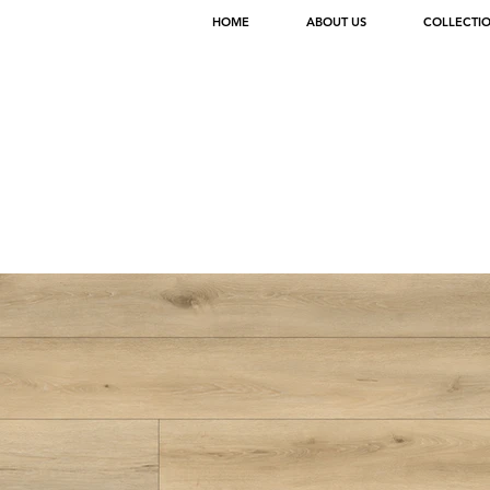
HOME
ABOUT US
COLLECTI
< Back
SPECS
RYE
ITEM NO. PPSPC2026