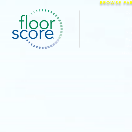
BROWSE PA
Co
I
O
Pe
Pe
Pe
Priva