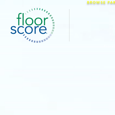
BROWSE PA
Co
I
O
Pe
Pe
Pe
Priva