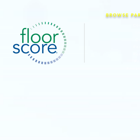
BROWSE PA
Co
I
O
Pe
Pe
Pe
Priva