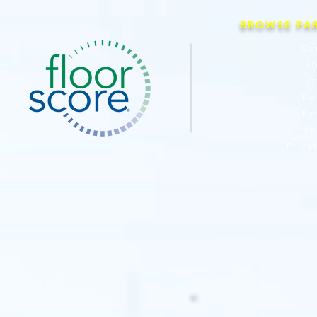
BROWSE PA
Co
I
O
Pe
Pe
Pe
Priva