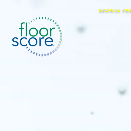
BROWSE PA
Co
I
O
Pe
Pe
Pe
Priva