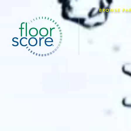
BROWSE PA
Co
I
O
Pe
Pe
Pe
Priva